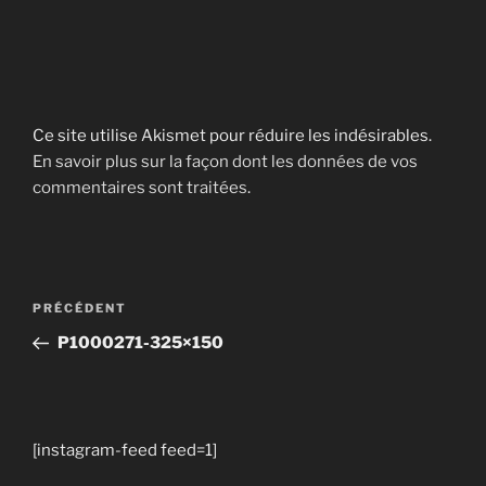
Ce site utilise Akismet pour réduire les indésirables.
En savoir plus sur la façon dont les données de vos
commentaires sont traitées
.
Navigation
Article
PRÉCÉDENT
de
précédent
P1000271-325×150
l’article
[instagram-feed feed=1]