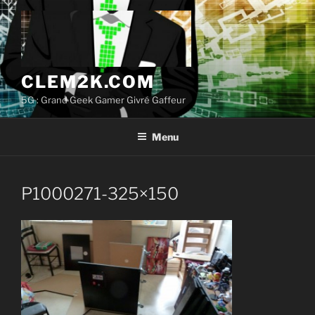
Aller
au
contenu
principal
CLEM2K.COM
5G : Grand Geek Gamer Givré Gaffeur
Menu
P1000271-325×150