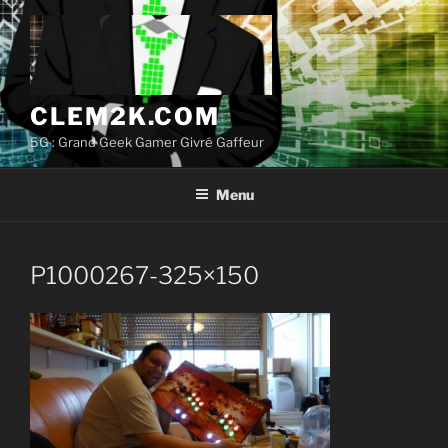
Aller
au
contenu
principal
CLEM2K.COM
5G : Grand Geek Gamer Givré Gaffeur
Menu
P1000267-325×150