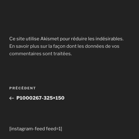
Ce site utilise Akismet pour réduire les indésirables.
En savoir plus sur la façon dont les données de vos
commentaires sont traitées
.
Navigation
Article
PRÉCÉDENT
de
précédent
P1000267-325×150
l’article
[instagram-feed feed=1]