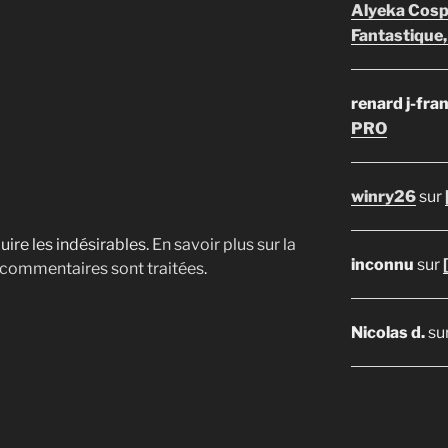
Alyeka Cosp
Fantastique,
renard j-fra
PRO
winry26
sur
uire les indésirables.
En savoir plus sur la
inconnu
sur
 commentaires sont traitées
.
Nicolas d.
su