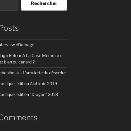
Rechercher
Posts
interview dDamage
ing « Retour A La Case Mémoire »
z bien du canard ?)
aheulbeuk – L’amulette du désordre
tastique, édition Alchimie 2019
tastique, édition "Dragon" 2018
 Comments