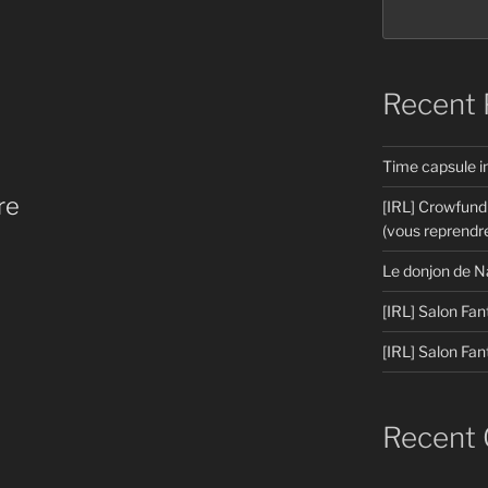
Recent 
Time capsule 
re
[IRL] Crowfund
(vous reprendre
Le donjon de N
[IRL] Salon Fan
[IRL] Salon Fan
Recent