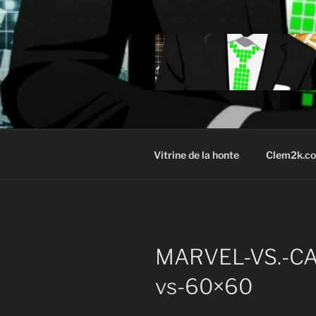
Aller
au
contenu
principal
Vitrine de la honte
Clem2k.c
MARVEL-VS.-CA
vs-60×60