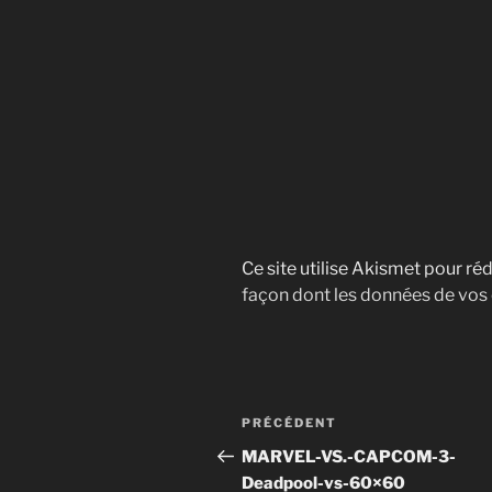
Ce site utilise Akismet pour réd
façon dont les données de vos
Navigation
Article
PRÉCÉDENT
de
précédent
MARVEL-VS.-CAPCOM-3-
Deadpool-vs-60×60