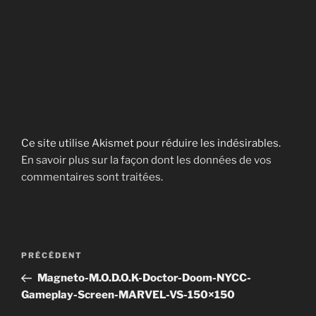
Ce site utilise Akismet pour réduire les indésirables.
En savoir plus sur la façon dont les données de vos
commentaires sont traitées
.
Navigation
Article
PRÉCÉDENT
de
précédent
Magneto-M.O.D.O.K-Doctor-Doom-NYCC-
l’article
Gameplay-Screen-MARVEL-VS-150×150