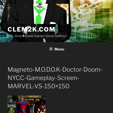
Aller
au
contenu
principal
CLEM2K.COM
5G : Grand Geek Gamer Givré Gaffeur
Menu
Magneto-M.O.D.O.K-Doctor-Doom-
NYCC-Gameplay-Screen-
MARVEL-VS-150×150