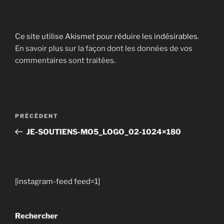
Ce site utilise Akismet pour réduire les indésirables.
En savoir plus sur la façon dont les données de vos
commentaires sont traitées
.
Navigation
Article
PRÉCÉDENT
de
précédent
JE-SOUTIENS-MO5_LOGO_02-1024×180
l’article
[instagram-feed feed=1]
Rechercher