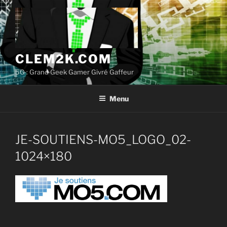
Aller
au
contenu
principal
CLEM2K.COM
5G : Grand Geek Gamer Givré Gaffeur
Menu
JE-SOUTIENS-MO5_LOGO_02-
1024×180