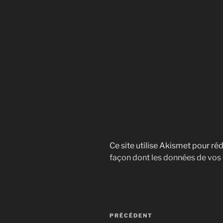
Ce site utilise Akismet pour réd
façon dont les données de vos
Navigation
Article
PRÉCÉDENT