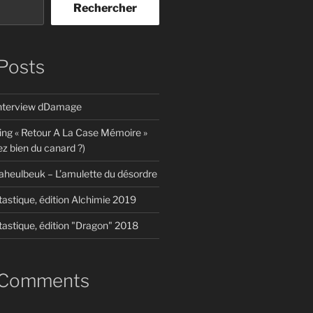
Rechercher
Posts
interview dDamage
ing « Retour A La Case Mémoire »
z bien du canard ?)
aheulbeuk – L’amulette du désordre
tastique, édition Alchimie 2019
tastique, édition "Dragon" 2018
 Comments