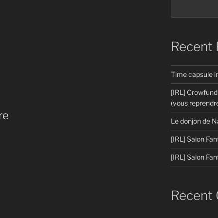
Recent 
Time capsule 
[IRL] Crowfund
(vous reprendre
re
Le donjon de N
[IRL] Salon Fan
[IRL] Salon Fan
Recent