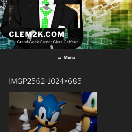
Aller
au
contenu
principal
CLEM2K.COM
5G : Grand Geek Gamer Givré Gaffeur
Menu
IMGP2562-1024×685