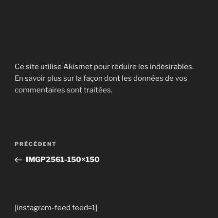
Ce site utilise Akismet pour réduire les indésirables.
En savoir plus sur la façon dont les données de vos
commentaires sont traitées
.
Navigation
Article
PRÉCÉDENT
de
précédent
IMGP2561-150×150
l’article
[instagram-feed feed=1]