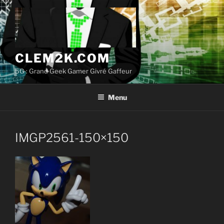
Aller
au
contenu
principal
CLEM2K.COM
5G : Grand Geek Gamer Givré Gaffeur
Menu
IMGP2561-150×150