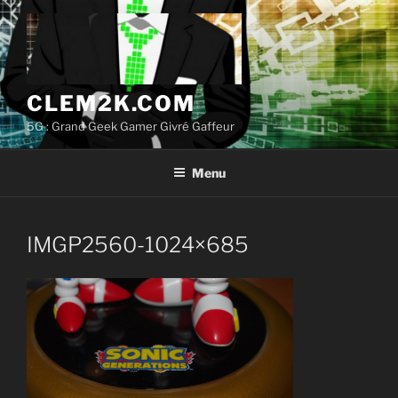
Aller
au
contenu
principal
CLEM2K.COM
5G : Grand Geek Gamer Givré Gaffeur
Menu
IMGP2560-1024×685