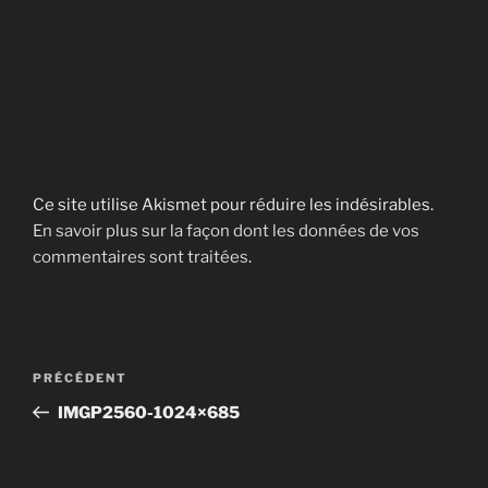
Ce site utilise Akismet pour réduire les indésirables.
En savoir plus sur la façon dont les données de vos
commentaires sont traitées
.
Navigation
Article
PRÉCÉDENT
de
précédent
IMGP2560-1024×685
l’article