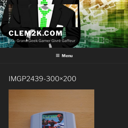
Aller
au
contenu
principal
CLEM2K.COM
5G : Grand Geek Gamer Givré Gaffeur
Menu
IMGP2439-300×200