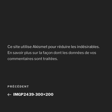
Ce site utilise Akismet pour réduire les indésirables.
En savoir plus sur la façon dont les données de vos
commentaires sont traitées
.
Navigation
Article
PRÉCÉDENT
de
précédent
IMGP2439-300×200
l’article