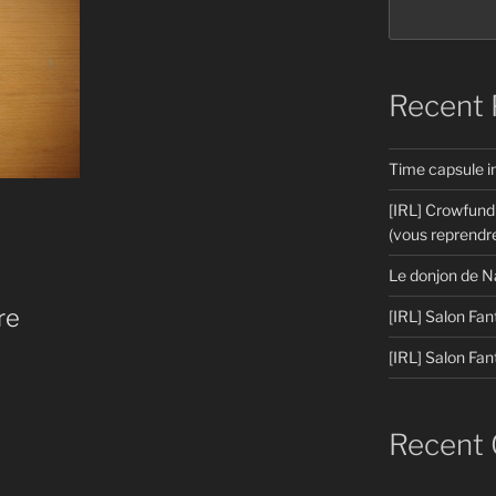
Recent 
Time capsule 
[IRL] Crowfund
(vous reprendre
Le donjon de N
re
[IRL] Salon Fan
[IRL] Salon Fan
Recent