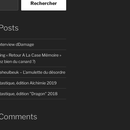
Rechercher
Posts
interview dDamage
ing « Retour A La Case Mémoire »
z bien du canard ?)
aheulbeuk – L’amulette du désordre
tastique, édition Alchimie 2019
tastique, édition "Dragon" 2018
 Comments