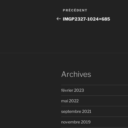
Navigation
Article
PRÉCÉDENT
de
précédent
IMGP2327-1024×685
l’article
Archives
février 2023
mai 2022
septembre 2021
novembre 2019