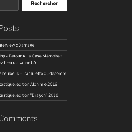
Rechercher
Posts
interview dDamage
ing « Retour A La Case Mémoire »
z bien du canard ?)
aheulbeuk – L’amulette du désordre
tastique, édition Alchimie 2019
tastique, édition "Dragon" 2018
 Comments