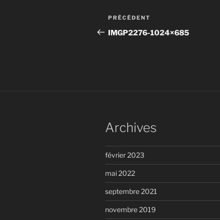
Navigation
Article
PRÉCÉDENT
de
précédent
IMGP2276-1024×685
l’article
Archives
février 2023
mai 2022
septembre 2021
novembre 2019