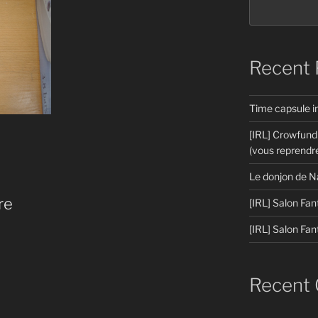
Recent 
Time capsule 
[IRL] Crowfund
(vous reprendre
Le donjon de N
re
[IRL] Salon Fan
[IRL] Salon Fan
Recent