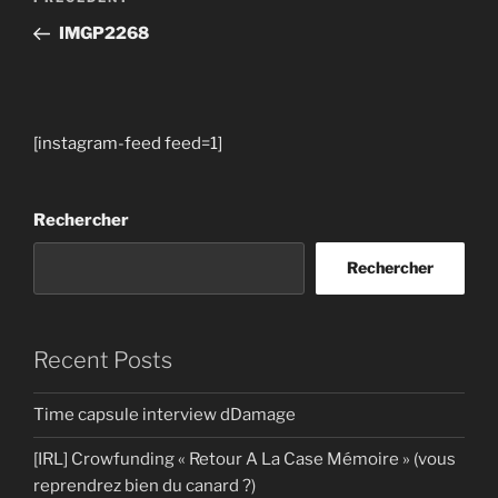
Article
de
précédent
IMGP2268
l’article
[instagram-feed feed=1]
Rechercher
Rechercher
Recent Posts
Time capsule interview dDamage
[IRL] Crowfunding « Retour A La Case Mémoire » (vous
reprendrez bien du canard ?)