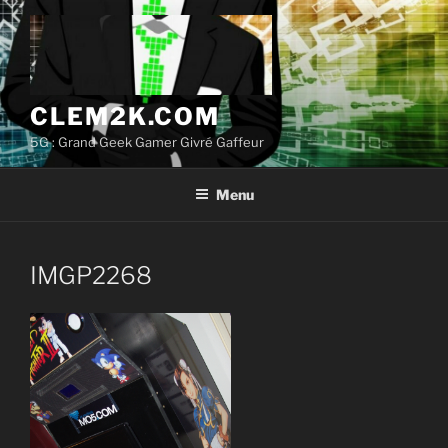
Aller
au
contenu
principal
CLEM2K.COM
5G : Grand Geek Gamer Givré Gaffeur
Menu
IMGP2268