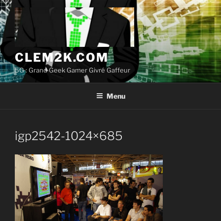
Aller
au
contenu
principal
CLEM2K.COM
5G : Grand Geek Gamer Givré Gaffeur
Menu
igp2542-1024×685