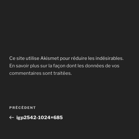
Ce site utilise Akismet pour réduire les indésirables.
En savoir plus sur la façon dont les données de vos
commentaires sont traitées
.
Navigation
Article
PRÉCÉDENT
de
précédent
igp2542-1024×685
l’article