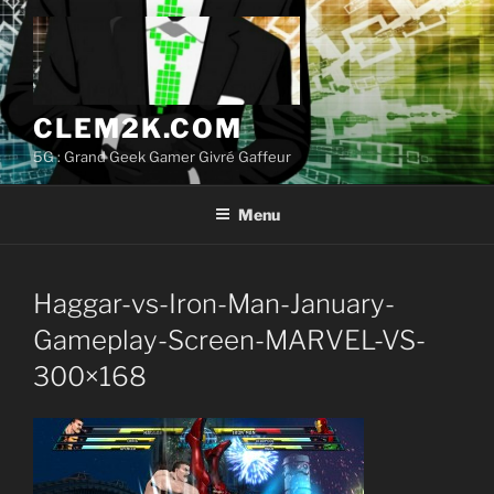
Aller
au
contenu
principal
CLEM2K.COM
5G : Grand Geek Gamer Givré Gaffeur
Menu
Haggar-vs-Iron-Man-January-
Gameplay-Screen-MARVEL-VS-
300×168