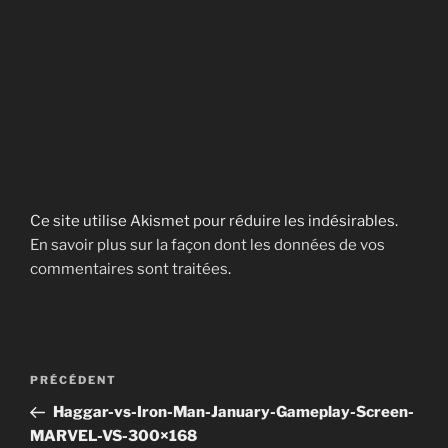
Ce site utilise Akismet pour réduire les indésirables.
En savoir plus sur la façon dont les données de vos
commentaires sont traitées
.
Navigation
Article
PRÉCÉDENT
de
précédent
Haggar-vs-Iron-Man-January-Gameplay-Screen-
l’article
MARVEL-VS-300×168