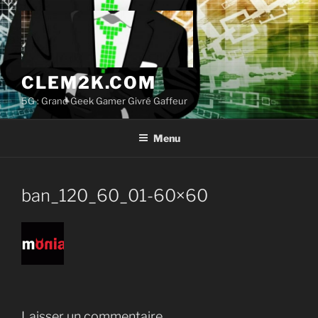
Aller
au
contenu
principal
CLEM2K.COM
5G : Grand Geek Gamer Givré Gaffeur
Menu
ban_120_60_01-60×60
Laisser un commentaire