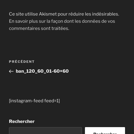
Ce site utilise Akismet pour réduire les indésirables.
En savoir plus sur la façon dont les données de vos
commentaires sont traitées
.
Navigation
Article
PRÉCÉDENT
de
précédent
ban_120_60_01-60×60
l’article
[instagram-feed feed=1]
Rechercher