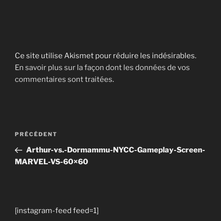
Ce site utilise Akismet pour réduire les indésirables.
En savoir plus sur la façon dont les données de vos
commentaires sont traitées
.
Navigation
Article
PRÉCÉDENT
de
précédent
Arthur-vs.-Dormammu-NYCC-Gameplay-Screen-
l’article
MARVEL-VS-60×60
[instagram-feed feed=1]