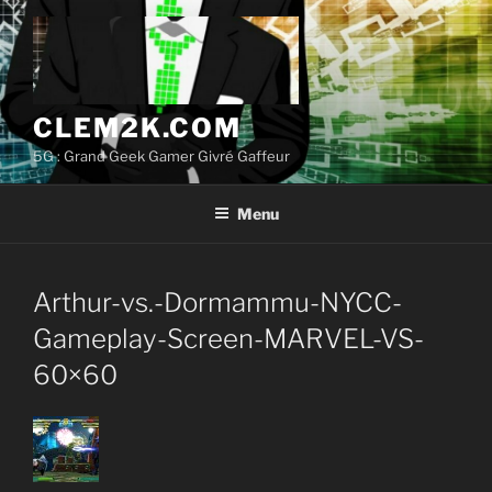
Aller
au
contenu
principal
CLEM2K.COM
5G : Grand Geek Gamer Givré Gaffeur
Menu
Arthur-vs.-Dormammu-NYCC-
Gameplay-Screen-MARVEL-VS-
60×60