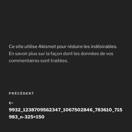
Ce site utilise Akismet pour réduire les indésirables.
En savoir plus sur la façon dont les données de vos
commentaires sont traitées
.
Navigation
Article
PRÉCÉDENT
de
précédent
l’article
9932_1238709562347_1067502846_783610_715
983_n-325×150