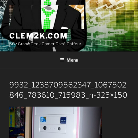
Aller
au
contenu
principal
CLEM2K.COM
5G : Grand Geek Gamer Givré Gaffeur
Menu
9932_1238709562347_1067502
846_783610_715983_n-325×150