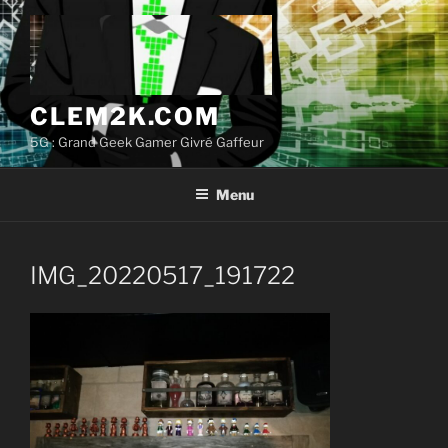
Aller
au
contenu
principal
CLEM2K.COM
5G : Grand Geek Gamer Givré Gaffeur
Menu
IMG_20220517_191722