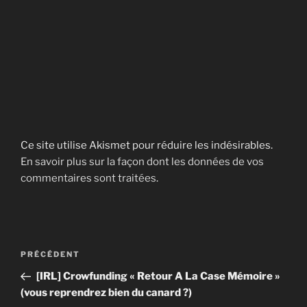
Ce site utilise Akismet pour réduire les indésirables.
En savoir plus sur la façon dont les données de vos
commentaires sont traitées
.
Navigation
Article
PRÉCÉDENT
de
précédent
[IRL] Crowfunding « Retour A La Case Mémoire »
l’article
(vous reprendrez bien du canard ?)