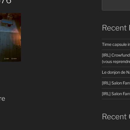
576
Recent 
Time capsule 
[IRL] Crowfund
(vous reprendre
Le donjon de N
[IRL] Salon Fan
[IRL] Salon Fan
re
Recent