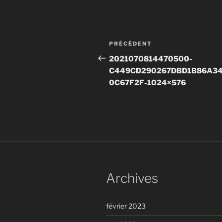
Navigation
Article
PRÉCÉDENT
de
précédent
2021070814470500-
C449CD290267DBD1B86A3
l’article
0C67F2F-1024×576
Archives
février 2023