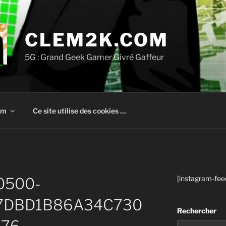
CLEM2K.COM
5G : Grand Geek Gamer Givré Gaffeur
om
Ce site utilise des cookies …
[instagram-fee
0500-
7DBD1B86A34C730
Rechercher