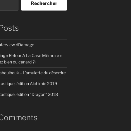
Rechercher
Posts
interview dDamage
ing « Retour A La Case Mémoire »
z bien du canard ?)
aheulbeuk – L’amulette du désordre
tastique, édition Alchimie 2019
tastique, édition "Dragon" 2018
 Comments