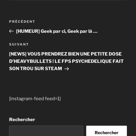
Navigation
Article
PRÉCÉDENT
de
précédent
[HUMEUR] Geek par ci, Geek par là …
l’article
Article
SUIVANT
suivant
[NEWS] VOUS PRENDREZ BIEN UNE PETITE DOSE
D’HEAVYBULLETS ! LE FPS PSYCHEDELIQUE FAIT
SON TROU SUR STEAM
[instagram-feed feed=1]
Rechercher
Rechercher