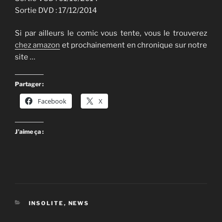
Sortie DVD : 17/12/2014
Si par ailleurs le comic vous tente, vous le trouverez
chez amazon
et prochainement en chronique sur notre
site …
Partager :
Facebook
X
J’aime ça :
CATÉGORIES
INSOLITE
,
NEWS