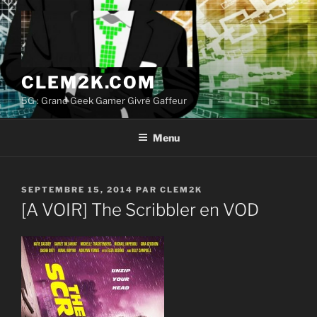
Aller
au
contenu
principal
CLEM2K.COM
5G : Grand Geek Gamer Givré Gaffeur
Menu
PUBLIÉ
SEPTEMBRE 15, 2014
PAR
CLEM2K
LE
[A VOIR] The Scribbler en VOD