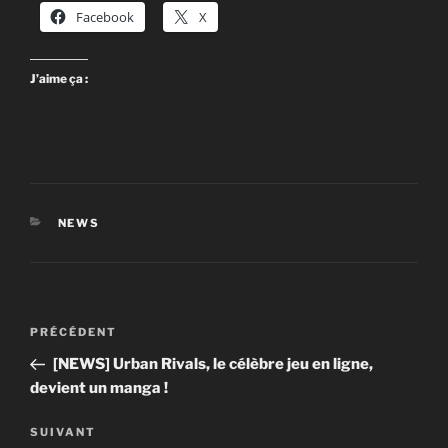
Facebook
X
J’aime ça :
CATÉGORIES
NEWS
Navigation
Article
PRÉCÉDENT
de
précédent
[NEWS] Urban Rivals, le célèbre jeu en ligne,
l’article
devient un manga !
Article
SUIVANT