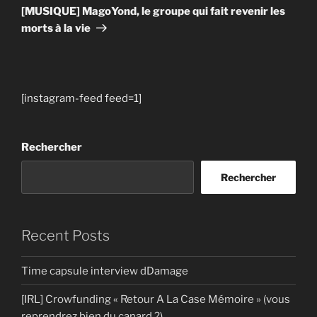
suivant
[MUSIQUE] MagoYond, le groupe qui fait revenir les
morts à la vie
[instagram-feed feed=1]
Rechercher
Rechercher
Recent Posts
Time capsule interview dDamage
[IRL] Crowfunding « Retour A La Case Mémoire » (vous
reprendrez bien du canard ?)