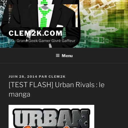
Aller
au
contenu
principal
CLEM2K.COM
5G : Grand Geek Gamer Givré Gaffeur
Menu
PUBLIÉ
JUIN 28, 2014
PAR
CLEM2K
LE
[TEST FLASH] Urban Rivals : le
manga