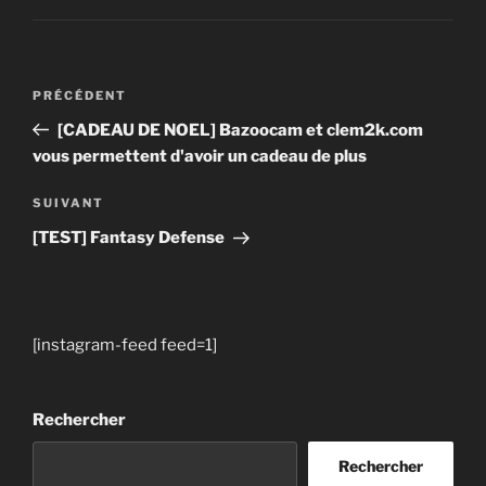
Navigation
Article
PRÉCÉDENT
de
précédent
[CADEAU DE NOEL] Bazoocam et clem2k.com
l’article
vous permettent d'avoir un cadeau de plus
Article
SUIVANT
suivant
[TEST] Fantasy Defense
[instagram-feed feed=1]
Rechercher
Rechercher