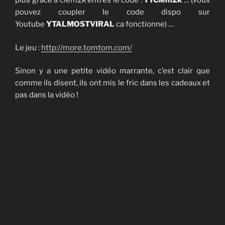
plus grace à clem2k entres le code :
TTClem2k
… (vous
pouvez coupler le code dispo sur
Youtube
YTALMOSTVIRAL
ca fonctionne) …
Le jeu :
http://more.tomtom.com/
Sinon y a une petite vidéo marrante, c’est clair que
comme ils disent, ils ont mis le fric dans les cadeaux et
pas dans la vidéo !