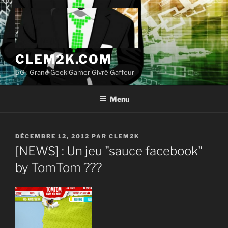
Aller
au
contenu
principal
CLEM2K.COM
5G : Grand Geek Gamer Givré Gaffeur
Menu
PUBLIÉ
DÉCEMBRE 12, 2012
PAR
CLEM2K
LE
[NEWS] : Un jeu "sauce facebook"
by TomTom ???