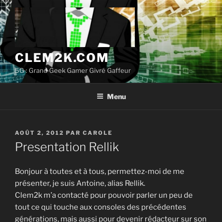
Aller
au
contenu
principal
CLEM2K.COM
5G : Grand Geek Gamer Givré Gaffeur
Menu
PUBLIÉ
AOÛT 2, 2012
PAR
CAROLE
LE
Presentation Rellik
Bonjour à toutes et à tous, permettez-moi de me
présenter, je suis Antoine, alias Rellik.
Clem2k m’a contacté pour pouvoir parler un peu de
tout ce qui touche aux consoles des précédentes
générations, mais aussi pour devenir rédacteur sur son