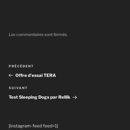
Les commentaires sont fermés.
Navigation
Article
PRÉCÉDENT
de
précédent
Offre d'essai TERA
l’article
Article
SUIVANT
suivant
Test Sleeping Dogs par Rellik
[instagram-feed feed=1]