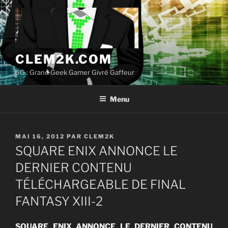
Aller
au
contenu
principal
CLEM2K.COM
5G : Grand Geek Gamer Givré Gaffeur
Menu
PUBLIÉ
MAI 16, 2012
PAR
CLEM2K
LE
SQUARE ENIX ANNONCE LE
DERNIER CONTENU
TÉLÉCHARGEABLE DE FINAL
FANTASY XIII-2
SQUARE ENIX ANNONCE LE DERNIER CONTENU