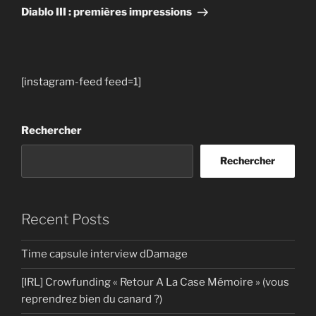
suivant
Diablo III : premières impressions
[instagram-feed feed=1]
Rechercher
Rechercher
Recent Posts
Time capsule interview dDamage
[IRL] Crowfunding « Retour A La Case Mémoire » (vous
reprendrez bien du canard ?)