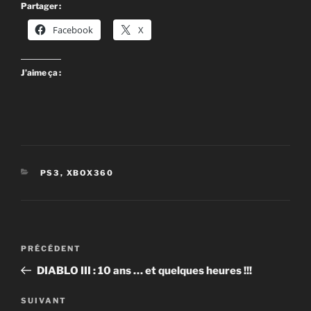
Partager :
Facebook
X
J’aime ça :
CATÉGORIES
PS3
,
XBOX360
Navigation
Article
PRÉCÉDENT
de
précédent
DIABLO III : 10 ans … et quelques heures !!!
l’article
Article
SUIVANT