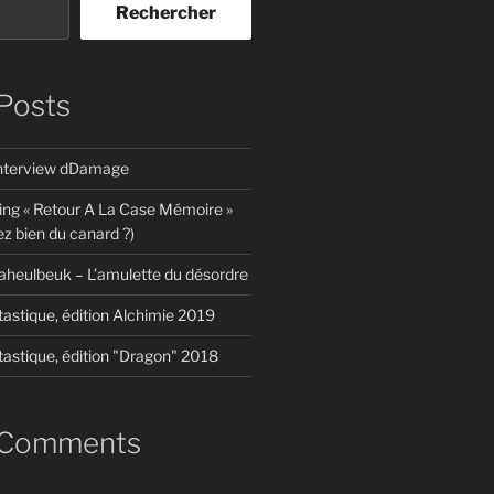
Rechercher
Posts
interview dDamage
ing « Retour A La Case Mémoire »
z bien du canard ?)
aheulbeuk – L’amulette du désordre
tastique, édition Alchimie 2019
tastique, édition "Dragon" 2018
 Comments