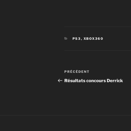
CATÉGORIES
PS3
,
XBOX360
Navigation
Article
PRÉCÉDENT
de
précédent
Résultats concours Derrick
l’article