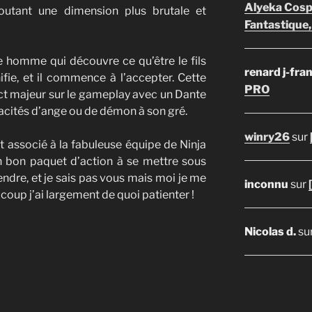
Alyeka Cosp
outant une dimension plus brutale et
Fantastique,
 homme qui découvre ce qu’être le fils
renard j-fra
fie, et il commence à l’accepter. Cette
PRO
ct majeur sur le gameplay avec un Dante
acités d’ange ou de démon à son gré.
winry26
sur
 associé à la fabuleuse équipe de Ninja
 bon paquet d’action à se mettre sous
ttendre, et je sais pas vous mais moi je me
inconnu
sur
 coup j’ai largement de quoi patienter !
Nicolas d.
su