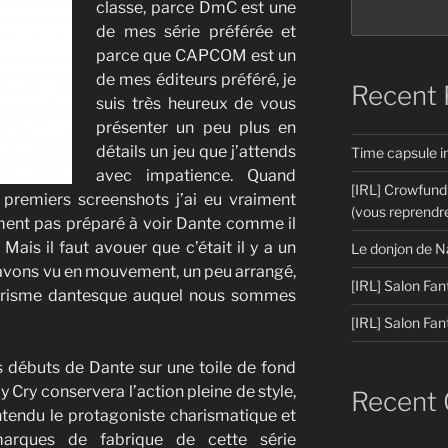
classe, parce DmC est une
de mes série préférée et
parce que CAPCOM est un
de mes éditeurs préféré, je
Recent 
suis très heureux de vous
présenter un peu plus en
détails un jeu que j’attends
Time capsule 
avec impatience. Quand
[IRL] Crowfund
premiers screenshots j’ai eu vraiment
(vous reprendre
iment pas préparé à voir Dante comme il
Mais il faut avouer que c’était il y a un
Le donjon de N
’avons vu en mouvement, un peu arrangé,
[IRL] Salon Fan
charisme dantesque auquel nous sommes
[IRL] Salon Fan
s débuts de Dante sur une toile de fond
ry conservera l’action pleine de style,
Recent
ntendu le protagoniste charismatique et
marques de fabrique de cette série