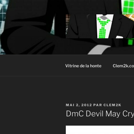
Aller
au
contenu
principal
Vitrine de la honte
Clem2k.c
PUBLIÉ
MAI 2, 2012
PAR
CLEM2K
LE
DmC Devil May Cry