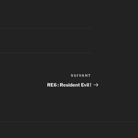
SUIVANT
Article
suivant
RE6 : Resident Evil !