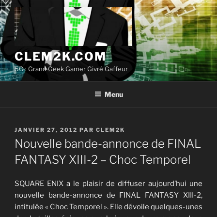
Aller
au
contenu
principal
CLEM2K.COM
5G : Grand Geek Gamer Givré Gaffeur
Menu
PUBLIÉ
JANVIER 27, 2012
PAR
CLEM2K
LE
Nouvelle bande-annonce de FINAL
FANTASY XIII-2 – Choc Temporel
SQUARE ENIX a le plaisir de diffuser aujourd’hui une
nouvelle bande-annonce de FINAL FANTASY XIII-2,
intitulée « Choc Temporel ». Elle dévoile quelques-unes