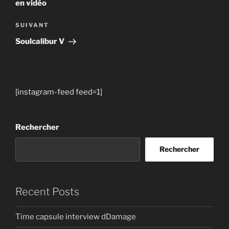
en vidéo
Article
SUIVANT
suivant
Soulcalibur V
[instagram-feed feed=1]
Rechercher
Rechercher
Recent Posts
Time capsule interview dDamage