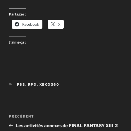
Partager :
Facebook
X
J’aime ça :
CATÉGORIES
PS3
,
RPG
,
XBOX360
Navigation
Article
PRÉCÉDENT
de
précédent
Les activités annexes de FINAL FANTASY XIII-2
l’article