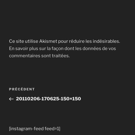
Ce site utilise Akismet pour réduire les indésirables.
En savoir plus sur la façon dont les données de vos
commentaires sont traitées
.
Navigation
Article
PRÉCÉDENT
de
précédent
20110206-170625-150×150
l’article
[instagram-feed feed=1]