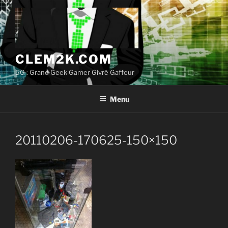
Aller
au
contenu
principal
CLEM2K.COM
5G : Grand Geek Gamer Givré Gaffeur
Menu
20110206-170625-150×150