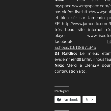
myspace
www.myspace.com/r
nos vidéos live
http://www.you
et bien sûr sur Jamendo po
EP
http://www.jamendo.com/
très beau site internet r
player
www.riseof
facebook
h
Echoes/116118971345
DJ Raïdho:
Le mieux étan
évidemment!!! Enfin, il nous f
Niko:
Merci à Clem2K pour
continuation à toi.
Partager :
Facebook
X