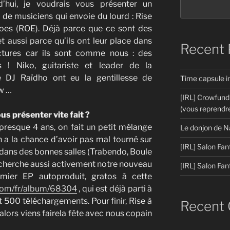
d’hui, je voudrais vous présenter un
de musiciens qui envoie du lourd : Rise
oes (ROE). Déjà parce que ce sont des
t aussi parce qu’ils ont leur place dans
Recent 
ctures car ils sont comme nous : des
 ! Niko, guitariste et leader de la
 DJ Raïdho ont eu la gentillesse de
Time capsule 
ew …
[IRL] Crowfund
(vous reprendre
us présenter vite fait ?
presque 4 ans, on fait un petit mélange
Le donjon de N
on a la chance d’avoir pas mal tourné sur
[IRL] Salon Fan
dans des bonnes salles (Trabendo, Boule
 recherche aussi activement notre nouveau
[IRL] Salon Fan
emier EP autoproduit, gratos à cette
com/fr/album/68304
, qui est déjà parti à
500 téléchargements. Pour finir, Rise à
Recent
 alors viens fairela fête avec nous copain