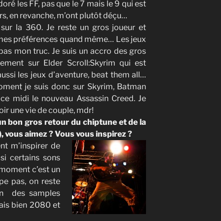
oré les FF, pas que le 7 mais le 9 qui est
iers, en revanche, m’ont plutôt déçu…
sur la 360. Je reste un gros joueur et
i mes préférences quand même… Les jeux
t pas mon truc. Je suis un accro des gros
lement sur Elder Scroll:Skyrim qui est
ssi les jeux d’aventure, beat them all…
oment je suis donc sur Skyrim, Batman
 ce midi le nouveau Assassin Creed. Je
oir une vie de couple, mdr!
un bon gros retour du chiptune et de la
vous aimez ? Vous vous inspirez ?
nt m’inspirer de
i certains sons
 moment c’est un
pe pas, on reste
ion des samples
nais bien 2080 et