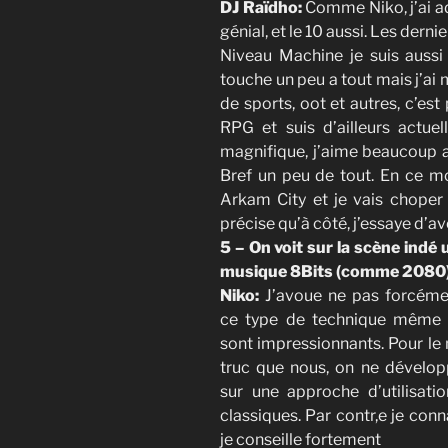
DJ Raïdho:
Comme Niko, j’ai ad
génial, et le 10 aussi. Les dern
Niveau Machine je suis aussi 
touche un peu a tout mais j’a
de sports, oot et autres, c’es
RPG et suis d’ailleurs actuel
magnifique, j’aime beaucoup au
Bref un peu de tout. En ce m
Arkam City et je vais choper
précise qu’à côté, j’essaye d’av
5 – On voit sur la scène indé 
musique 8Bits (comme 2080), 
Niko:
J’avoue ne pas forcéme
ce type de technique même s
sont impressionnants. Pour le
truc que nous, on ne dévelop
sur une approche d’utilisat
classiques. Par contr,e je con
je conseille fortement