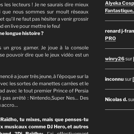
Alyeka Cosp
s les lecteurs ! Je ne saurais dire mieux
Fantastique,
ssi que nous sommes sur moult réseaux
qu’il ne faut pas hésiter a venir grossir
d en live pour mettre le feu!
renard j-fra
une longue histoire ?
PRO
is un gros gamer. Je joue à la console
e pouvoir dire que le jeux vidéo est un
winry26
sur
encé a jouer très jeune, à l’époque sur la
inconnu
sur
 avec les sortes de manettes carrées et le
rad avec le tout premier Prince of Persia
ai pas arrêté : Nintendo,Super Nes… Des
Nicolas d.
su
eu accro…
 Raïdho, tu mixes, mais que penses-tu
ux musicaux comme DJ Hero, et autres
band ?
Dj Raïdho:
J’ai effectivement