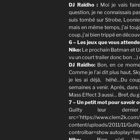
DJ Raïdho :
Moi je vais fai
question, je ne connaissais pa
suis tombé sur Strobe, Loonie 
mais en même temps, j’ai toujo
coup, j’ai bien trippé en découv
6 – Les jeux que vous attende
Niko:
Le prochain Batman et Un
vu un court trailer donc bon …)
DJ Raïdho:
Bon, en ce moment
Comme je l’ai dit plus haut, 
je les ai déjà, héhé…Du coup,
semaines a venir. Après, dans 
Mass Effect 3 aussi… Bref, du g
7 – Un petit mot pour savoir 
Guilty leur derni
src=’https://www.clem2k.com
content/uploads/2011/11
controlbar=show autoplay=fal
Niko:
Bien sûr! Vous