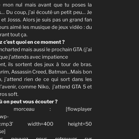
re mon nul mais avant que tu poses la
s… Du coup, j’ai écouté un petit peu… Je
et Josss. Alors je suis pas un grand fan
urs aimé les musique de jeux vidéo : du
rant tout ça.
z c’est quoi en ce moment ?
charted mais aussi le prochain GTA (j’ai
 que j’attends avec impatience
, ils sortent des jeux à tour de bras.
Skyrim, Assassin Creed, Batman…Mais bon
 j’attend rien de ce qui sort dans les
l’avenir, comme Niko, j’attend GTA 5 et
ros soft.
où on peut vous écouter ?
er morceau : [flowplayer
/wp-
/Guilty.mp3′ width=400 height=50
se]
 pouvez nous retrouver sur