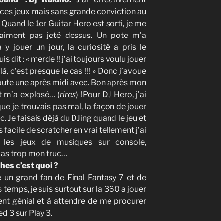
ces jeux mais sans grande conviction au
 Quand le 1er Guitar Hero est sorti, je me
raiment pas jeté dessus. Un pote m’a
a y jouer un jour, la curiosité a pris le
uis dit : « merde !! j’ai toujours voulu jouer
à, c’est presque le cas !!! » Donc j’avoue
é toute une après midi avec. Bon après mon
t m’a explosé… (
rires
) !Pour DJ Hero, j’ai
ue je trouvais pas mal, la façon de jouer
c. Je faisais déjà du DJing quand le jeu et
 facile de scratcher en vrai tellement j’ai
 les jeux de musiques sur console,
 pas trop mon truc…
hes c’est quoi ?
te un grand fan de Final Fantasy 7 et de
 temps, je suis surtout sur la 360 a jouer
nt génial et à attendre de me procurer
 3 sur Play 3.