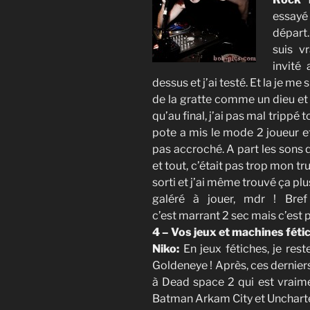
essayé 
départ.
suis v
invité 
dessus et j’ai testé. Et la je me s
de la gratte comme un dieu et l
qu’au final, j’ai pas mal tripp
pote a mis le mode 2 joueur e
pas accroché. A part les sons q
et tout, c’était pas trop mon tru
sorti et j’ai même trouvé ça plus
galéré à jouer, mdr ! Bref
c’est marrant 2 sec mais c’est
4 – Vos jeux et machines fétic
Niko:
En jeux fétiches, je res
Goldeneye ! Après, ces derniers
à Dead space 2 qui est vraime
Batman Arkam City et Uncharted