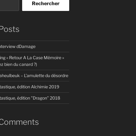
Rechercher
Posts
interview dDamage
ing « Retour A La Case Mémoire »
z bien du canard ?)
aheulbeuk – L’amulette du désordre
tastique, édition Alchimie 2019
tastique, édition "Dragon" 2018
 Comments