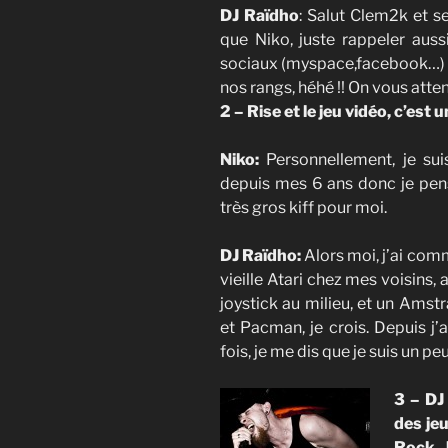
DJ Raïdho
: Salut Clem2k et se
que Niko, juste rappeler au
sociaux (myspace,facebook…) et 
nos rangs, héhé !! On vous atten
2 – Rise et le jeu vidéo, c’est 
Niko:
Personnellement, je su
depuis mes 6 ans donc je pens
très gros kiff pour moi.
DJ Raïdho:
Alors moi, j’ai comm
vieille Atari chez mes voisins,
joystick au milieu, et un Amst
et Pacman, je crois. Depuis j’
fois, je me dis que je suis un p
3 – DJ
des je
Rock 