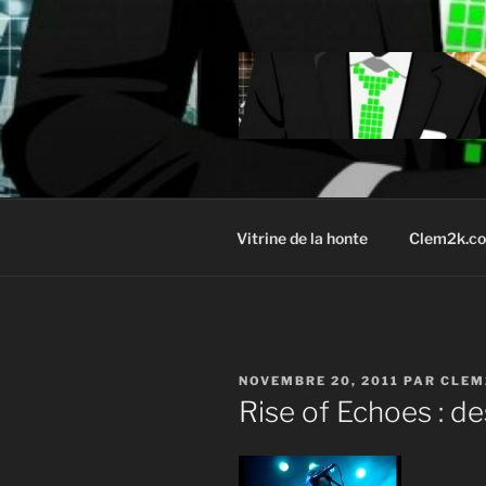
Aller
au
contenu
principal
Vitrine de la honte
Clem2k.c
PUBLIÉ
NOVEMBRE 20, 2011
PAR
CLEM
LE
Rise of Echoes : de