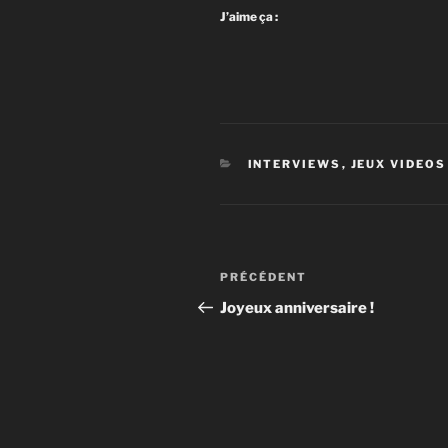
J’aime ça :
CATÉGORIES
INTERVIEWS
,
JEUX VIDEOS
Navigation
Article
PRÉCÉDENT
de
précédent
Joyeux anniversaire !
l’article