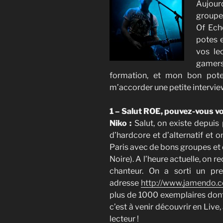
Aujour
groupe 
Of Ech
potes e
vos le
gamers
formation, et mon bon pote
m’accorder une petite intervi
1 – Salut ROE, pouvez-vous vo
Niko :
Salut, on existe depuis 
d’hardcore et d’alternatif et 
Paris avec de bons groupes et 
Noire). A l’heure actuelle, on
chanteur. On a sorti un pr
adresse
http://www.jamendo.
plus de 1000 exemplaires dont 
c’est à venir découvrir en Live,
lecteur !