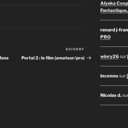
Alyeka Cosp
Fantastique,
renard j-fra
PRO
SUIVANT
Article
winry26
sur
suivant
fans
Portal 2 : le film (amateur/pro)
inconnu
sur
Nicolas d.
su