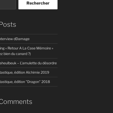
Rechercher
Posts
interview dDamage
ing « Retour A La Case Mémoire »
z bien du canard ?)
aheulbeuk – L’amulette du désordre
tastique, édition Alchimie 2019
tastique, édition "Dragon" 2018
 Comments