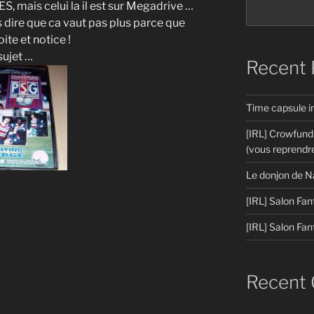
, mais celui la il est sur Megadrive …
 dire que ca vaut pas plus parce que
ite et notice !
sujet …
Recent 
Time capsule 
[IRL] Crowfund
(vous reprendre
Le donjon de N
[IRL] Salon Fan
[IRL] Salon Fan
Recent