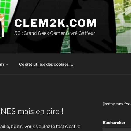
CLEM2K.COM
5G : Grand Geek Gamer Givré Gaffeur
om
Ce site utilise des cookies …
[instagram-fee
NES mais en pire !
Rechercher
lle, bon si vous voulez le test c’est le