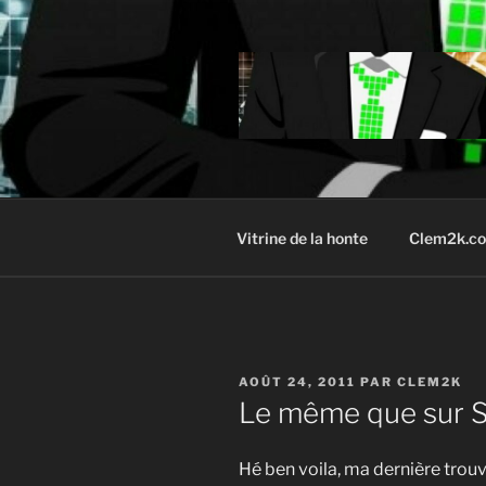
Aller
au
contenu
principal
Vitrine de la honte
Clem2k.c
PUBLIÉ
AOÛT 24, 2011
PAR
CLEM2K
LE
Le même que sur S
Hé ben voila, ma dernière trouvai