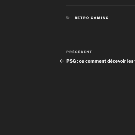
CATÉGORIES
RETRO GAMING
Navigation
Article
PRÉCÉDENT
de
précédent
PSG : ou comment décevoir les 
l’article