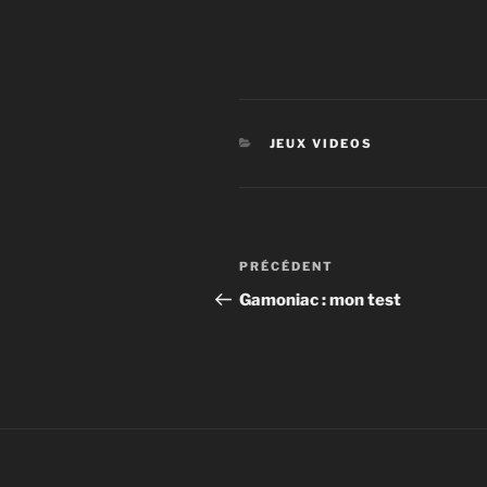
CATÉGORIES
JEUX VIDEOS
Navigation
Article
PRÉCÉDENT
de
précédent
Gamoniac : mon test
l’article