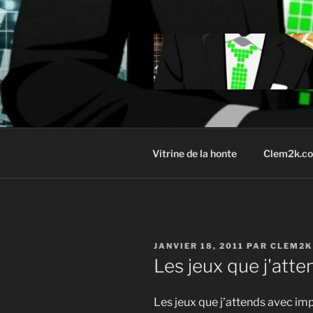
Aller
au
contenu
principal
Vitrine de la honte
Clem2k.c
PUBLIÉ
JANVIER 18, 2011
PAR
CLEM2K
LE
Les jeux que j'att
Les jeux que j’attends avec imp