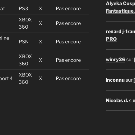
Alyeka Cosp
at
PS3
X
Pas encore
Fantastique,
XBOX
X
Pas encore
360
renard j-fra
nline
PRO
PSN
X
Pas encore
XBOX
winry26
sur
n
X
Pas encore
360
XBOX
port 4
X
Pas encore
inconnu
sur
360
Nicolas d.
su