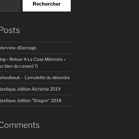
Rechercher
Posts
interview dDamage
ing « Retour A La Case Mémoire »
z bien du canard ?)
aheulbeuk – L’amulette du désordre
tastique, édition Alchimie 2019
tastique, édition "Dragon" 2018
 Comments