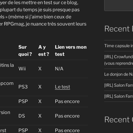
ayer de les mettre en test sur ce blog,
 plupart du temps je suis presque pas
els » (même si j’aime bien ceux de
r RPGmag, je nuance très souvent leurs
Recent 
Time capsule 
Sur
A y
Lien vers mon
quoi ?
est ?
test
[IRL] Crowfund
(vous reprendre
tins la
Wii
X
N/A
Le donjon de N
Capcom
[IRL] Salon Fan
PS3
X
Le test
[IRL] Salon Fan
PSP
X
Pas encore
sion
DS
X
Pas encore
Recent
rst
PSP
X
Pas encore