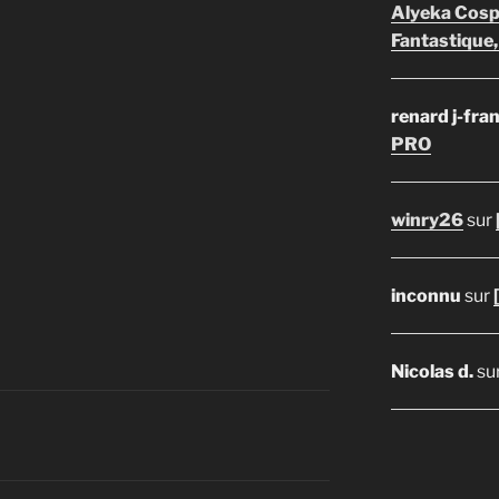
Alyeka Cosp
Fantastique,
renard j-fra
PRO
winry26
sur
inconnu
sur
Nicolas d.
su