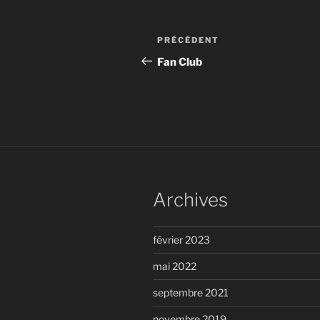
Navigation
Article
PRÉCÉDENT
de
précédent
Fan Club
l’article
Archives
février 2023
mai 2022
septembre 2021
novembre 2019