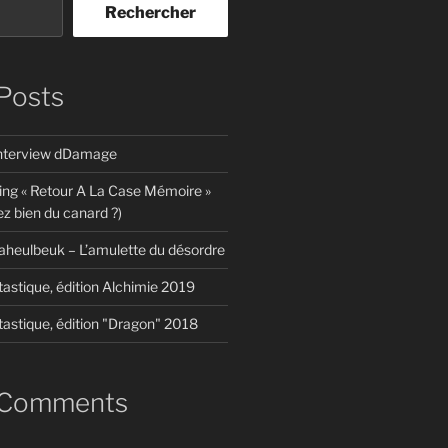
Rechercher
Posts
interview dDamage
ing « Retour A La Case Mémoire »
z bien du canard ?)
aheulbeuk – L’amulette du désordre
tastique, édition Alchimie 2019
tastique, édition "Dragon" 2018
 Comments