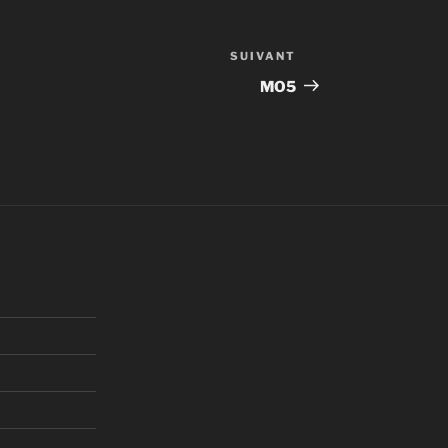
SUIVANT
Article
suivant
MO5