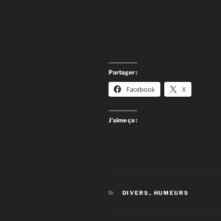
Partager :
Facebook
X
J’aime ça :
CATÉGORIES
DIVERS
,
HUMEURS