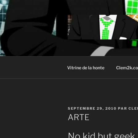
Aller
au
contenu
principal
Vitrine de la honte
Clem2k.c
PUBLIÉ
SEPTEMBRE 29, 2010
PAR
CLE
LE
ARTE
No kid but geek