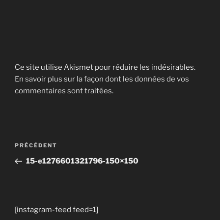
Ce site utilise Akismet pour réduire les indésirables.
En savoir plus sur la façon dont les données de vos
commentaires sont traitées
.
Navigation
Article
PRÉCÉDENT
de
précédent
15-e1276601321796-150×150
l’article
[instagram-feed feed=1]