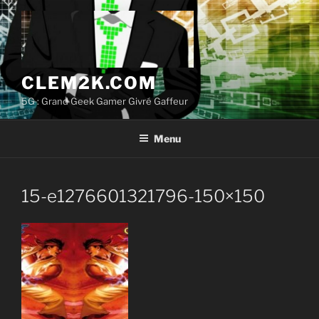
Aller
au
contenu
principal
CLEM2K.COM
5G : Grand Geek Gamer Givré Gaffeur
Menu
15-e1276601321796-150×150