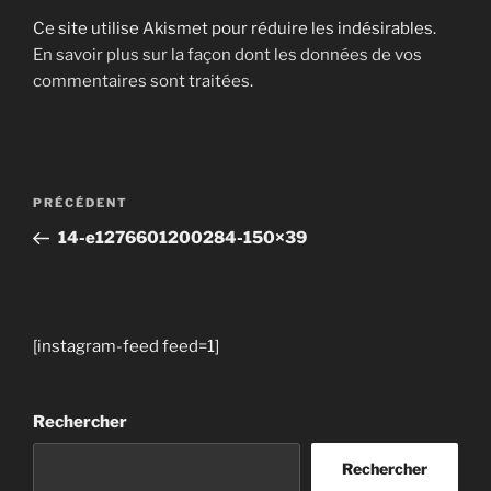
Ce site utilise Akismet pour réduire les indésirables.
En savoir plus sur la façon dont les données de vos
commentaires sont traitées
.
Navigation
Article
PRÉCÉDENT
de
précédent
14-e1276601200284-150×39
l’article
[instagram-feed feed=1]
Rechercher
Rechercher