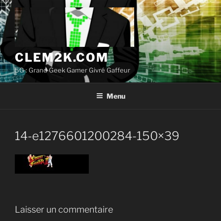
Aller
au
contenu
principal
CLEM2K.COM
5G : Grand Geek Gamer Givré Gaffeur
Menu
14-e1276601200284-150×39
Laisser un commentaire