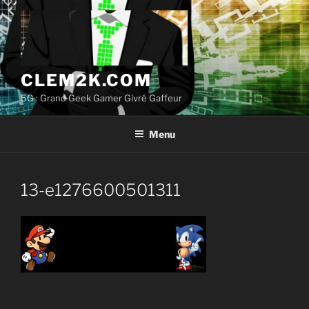
Aller
au
contenu
principal
CLEM2K.COM
5G : Grand Geek Gamer Givré Gaffeur
Menu
13-e1276600501311