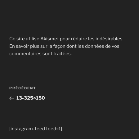
Ce site utilise Akismet pour réduire les indésirables.
En savoir plus sur la façon dont les données de vos
commentaires sont traitées
.
Navigation
Article
PRÉCÉDENT
de
précédent
13-325×150
l’article
[instagram-feed feed=1]