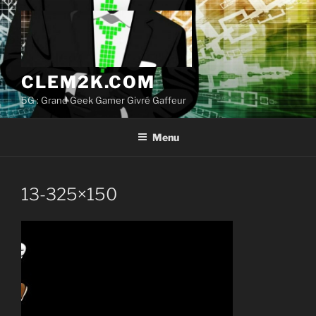
Aller
au
contenu
principal
CLEM2K.COM
5G : Grand Geek Gamer Givré Gaffeur
Menu
13-325×150