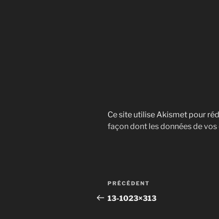
Ce site utilise Akismet pour réd
façon dont les données de vos
Navigation
Article
PRÉCÉDENT
de
précédent
13-1023×313
l’article