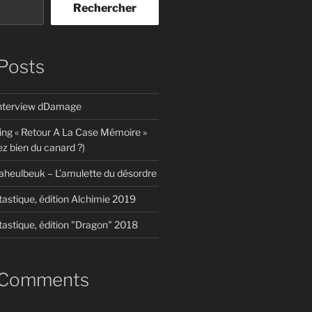
Rechercher
Posts
interview dDamage
ing « Retour A La Case Mémoire »
z bien du canard ?)
aheulbeuk – L’amulette du désordre
tastique, édition Alchimie 2019
tastique, édition "Dragon" 2018
 Comments