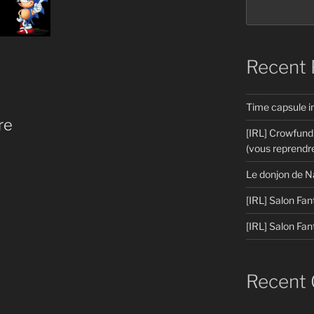
Recent 
Time capsule 
re
[IRL] Crowfund
(vous reprendre
Le donjon de N
[IRL] Salon Fan
[IRL] Salon Fan
Recent