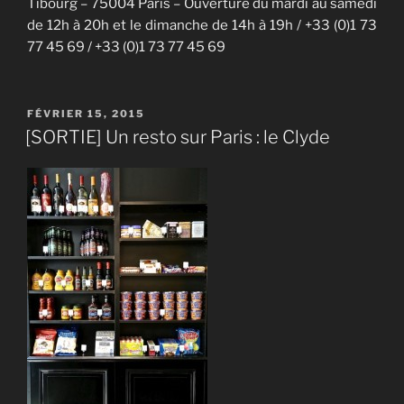
Tibourg – 75004 Paris – Ouverture du mardi au samedi
de 12h à 20h et le dimanche de 14h à 19h / +33 (0)1 73
77 45 69 / +33 (0)1 73 77 45 69
PUBLIÉ
FÉVRIER 15, 2015
LE
[SORTIE] Un resto sur Paris : le Clyde