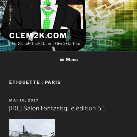
Aller
au
contenu
principal
CLEM2K.COM
5G : Grand Geek Gamer Givré Gaffeur
Menu
ÉTIQUETTE :
PARIS
PUBLIÉ
MAI 10, 2017
LE
[IRL] Salon Fantastique édition 5.1