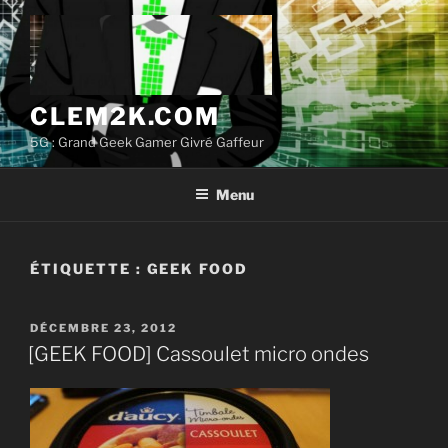
Aller
au
contenu
principal
CLEM2K.COM
5G : Grand Geek Gamer Givré Gaffeur
Menu
ÉTIQUETTE :
GEEK FOOD
PUBLIÉ
DÉCEMBRE 23, 2012
LE
[GEEK FOOD] Cassoulet micro ondes