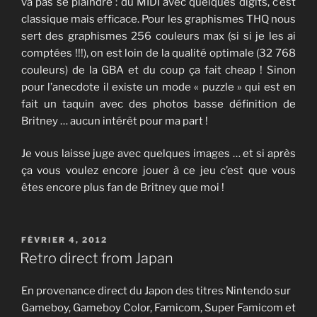
va pas se plaindre : du MIDI avec quelques digits, c’est
classique mais efficace. Pour les graphismes THQ nous
sert des graphismes 256 couleurs max (si si je les ai
comptées !!!), on est loin de la qualité optimale (32 768
couleurs) de la GBA et du coup ça fait cheap ! Sinon
pour l’anecdote il existe un mode « puzzle » qui est en
fait un taquin avec des photos basse définition de
Britney … aucun intérêt pour ma part !
Je vous laisse juge avec quelques images … et si après
ça vous voulez encore jouer à ce jeu c’est que vous
êtes encore plus fan de Britney que moi !
PUBLIÉ
FÉVRIER 4, 2012
LE
Retro direct from Japan
En provenance direct du Japon des titres Nintendo sur
Gameboy, Gameboy Color, Famicom, Super Famicom et