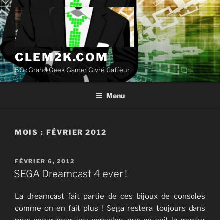
Aller
au
contenu
principal
CLEM2K.COM
5G : Grand Geek Gamer Givré Gaffeur
Menu
MOIS :
FÉVRIER 2012
PUBLIÉ
FÉVRIER 6, 2012
LE
SEGA Dreamcast 4 ever !
La dreamcast fait partie de ces bijoux de consoles
comme on en fait plus ! Sega restera toujours dans
mon coeur pour ses consoles, que ce soit la master