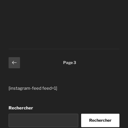
Pagination
Page
Page
3
précédente
des
publications
[instagram-feed feed=1]
Rechercher
Rechercher